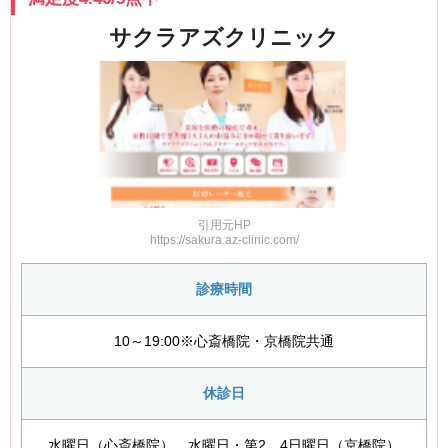
上本町皮フ科クリニック
きぬがさクリニック
サクラアズ
クリニック
DualClinic心斎橋
引用元HP
https://sakura.az-clinic.com/
診療時間
10～19:00※心斎橋院・京橋院共通
休診日
水曜日（心斎橋院） 水曜日・第2、4日曜日（京橋院）