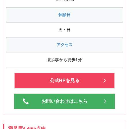
東京美容外科大阪梅田院
クリニーク大阪心斎橋
休診日
サクラアズクリニック
ささゆりヘルスクリニック
火・日
ゆうきクリニック
神美庵トータルスキンクリニック
アクセス
グレースビューティーヘルスクリニック
神道レディースクリニック
北浜駅から徒歩1分
くめクリニック
ヒロミビューティークリニック
梅田スカイナイトクリニック（新：大阪梅田皮フ科スキンク
公式HPを見る
リニック）
さの皮膚科クリニック
美容クリニック
お問い合わせはこちら
ミケランジェロ
共立美容外科大阪本院
ほしの皮ふ科クリニック
メディアージュクリニック大阪梅田院
満足度4.46/5点中