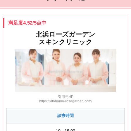
DAZZY CLINIC 心斎橋院
北浜ローズガーデンスキンクリニックの
口コミ・評判
満足度4.52/5点中
成田皮膚科
葛西形成外科
北浜ローズガーデン
吹田駅前スキンクリニック
スキンクリニック
千里中央花ふさ皮膚科
大阪雅形成外科
大阪TAクリニック
ジョウクリニック大阪院
レジーナクリニック（大阪梅田院）
The Natural Beauty Clinic
SELECT CLINIC 大阪茶屋町院
ガーデンクリニック大阪院
引用元HP
クリニックビザリア
https://kitahama-rosegarden.com/
大阪梅田中央クリニック
YUKI CLINIC
診療時間
Bella Beauty CLINIC
リブ再生クリニック
10～19:00