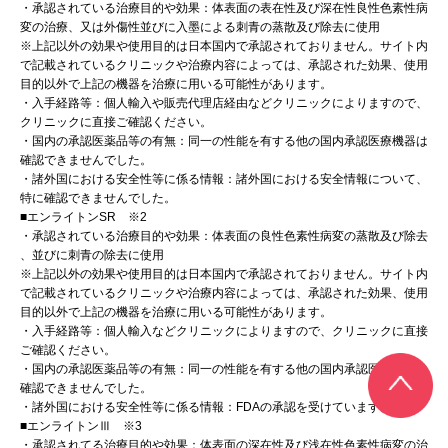
・承認されている治療目的や効果：体表面の表在性及び深在性良性色素性病
変の治療、又は外傷性並びに入墨による刺青の蒸散及び除去に使用
※上記以外の効果や使用目的は日本国内で承認されておりません。サイト内
で記載されているクリニックや治療内容によっては、承認された効果、使用
目的以外で上記の機器を治療に用いる可能性があります。
・入手経路等：個人輸入や販売代理店経由などクリニックによりますので、
クリニックに直接ご確認ください。
・国内の承認医薬品等の有無：同一の性能を有する他の国内承認医療機器は
確認できませんでした。
・諸外国における安全性等に係る情報：諸外国における安全情報について、
特に確認できませんでした。
■エンライトンSR ※2
・承認されている治療目的や効果：体表面の良性色素性病変の蒸散及び除去
、並びに刺青の除去に使用
※上記以外の効果や使用目的は日本国内で承認されておりません。サイト内
で記載されているクリニックや治療内容によっては、承認された効果、使用
目的以外で上記の機器を治療に用いる可能性があります。
・入手経路等：個人輸入などクリニックによりますので、クリニックに直接
ご確認ください。
・国内の承認医薬品等の有無：同一の性能を有する他の国内承認医療機器は
確認できませんでした。
・諸外国における安全性等に係る情報：FDAの承認を受けています。
■エンライトンⅢ ※3
・承認されてる治療目的や効果：体表面の深在性及び浅在性色素性病変の治