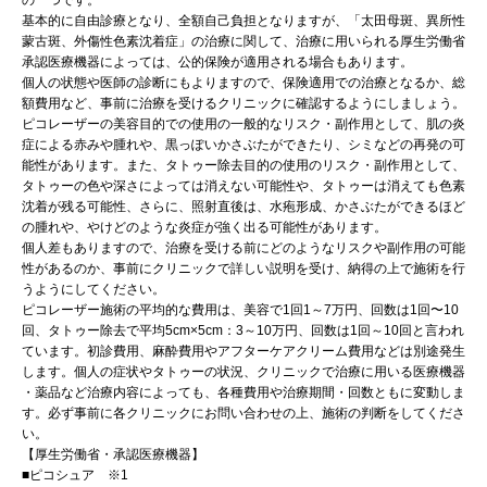
の一つです。
基本的に自由診療となり、全額自己負担となりますが、「太田母斑、異所性
蒙古斑、外傷性色素沈着症」の治療に関して、治療に用いられる厚生労働省
承認医療機器によっては、公的保険が適用される場合もあります。
個人の状態や医師の診断にもよりますので、保険適用での治療となるか、総
額費用など、事前に治療を受けるクリニックに確認するようにしましょう。
ピコレーザーの美容目的での使用の一般的なリスク・副作用として、肌の炎
症による赤みや腫れや、黒っぽいかさぶたができたり、シミなどの再発の可
能性があります。また、タトゥー除去目的の使用のリスク・副作用として、
タトゥーの色や深さによっては消えない可能性や、タトゥーは消えても色素
沈着が残る可能性、さらに、照射直後は、水疱形成、かさぶたができるほど
の腫れや、やけどのような炎症が強く出る可能性があります。
個人差もありますので、治療を受ける前にどのようなリスクや副作用の可能
性があるのか、事前にクリニックで詳しい説明を受け、納得の上で施術を行
うようにしてください。
ピコレーザー施術の平均的な費用は、美容で1回1～7万円、回数は1回〜10
回、タトゥー除去で平均5cm×5cm：3～10万円、回数は1回～10回と言われ
ています。初診費用、麻酔費用やアフターケアクリーム費用などは別途発生
します。個人の症状やタトゥーの状況、クリニックで治療に用いる医療機器
・薬品など治療内容によっても、各種費用や治療期間・回数ともに変動しま
す。必ず事前に各クリニックにお問い合わせの上、施術の判断をしてくださ
い。
【厚生労働省・承認医療機器】
■ピコシュア ※1