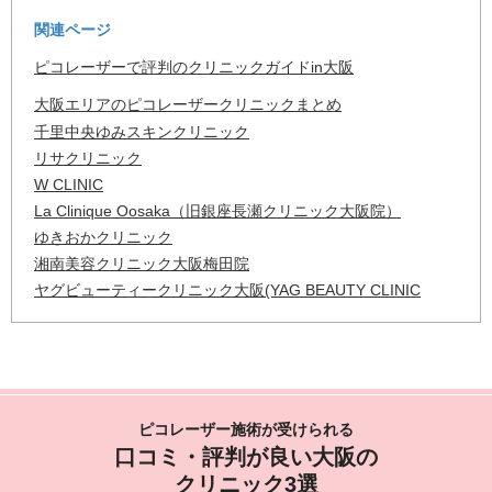
関連ページ
ピコレーザーで評判のクリニックガイドin大阪
大阪エリアのピコレーザークリニックまとめ
千里中央ゆみスキンクリニック
リサクリニック
W CLINIC
La Clinique Oosaka（旧銀座長瀬クリニック大阪院）
ゆきおかクリニック
湘南美容クリニック大阪梅田院
ヤグビューティークリニック大阪(YAG BEAUTY CLINIC
OSAKA)
恵聖会クリニック
コウショウクリニック
ツツイ美容外科
MAクリニック心斎橋
ピコレーザー施術が受けられる
大阪みなと中央病院 美容医療センター
口コミ・評判が良い大阪の
東京中央美容外科(TCB)
クリニック3選